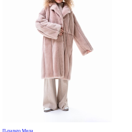
П-пальто Мила