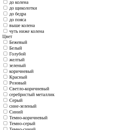
до колена
до щиколотки
до бедра
до пояса
выше колена
чуть ниже колена
Цвет
Бежевый
Белый
Голубой
желтый
зеленый
коричневый
Красный
Розовый
Светло-коричневый
серебристый металлик
Серый
сине-зеленый
Синий
Темно-коричневый
Темно-серый
Темно-синий