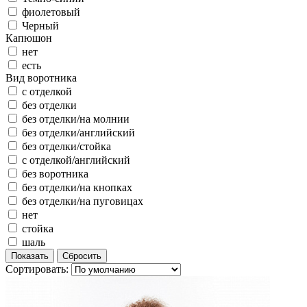
фиолетовый
Черный
Капюшон
нет
есть
Вид воротника
с отделкой
без отделки
без отделки/на молнии
без отделки/английский
без отделки/стойка
с отделкой/английский
без воротника
без отделки/на кнопках
без отделки/на пуговицах
нет
стойка
шаль
Сортировать: