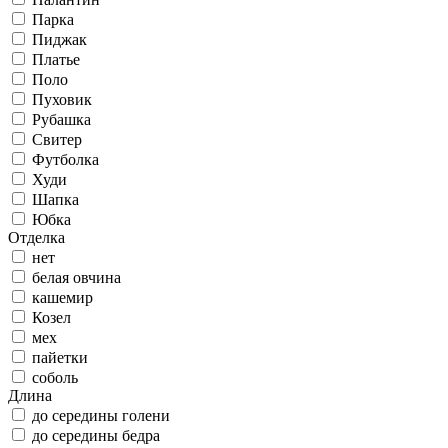
Парка
Пиджак
Платье
Поло
Пуховик
Рубашка
Свитер
Футболка
Худи
Шапка
Юбка
Отделка
нет
белая овчина
кашемир
Козел
мех
пайетки
соболь
Длина
до середины голени
до середины бедра