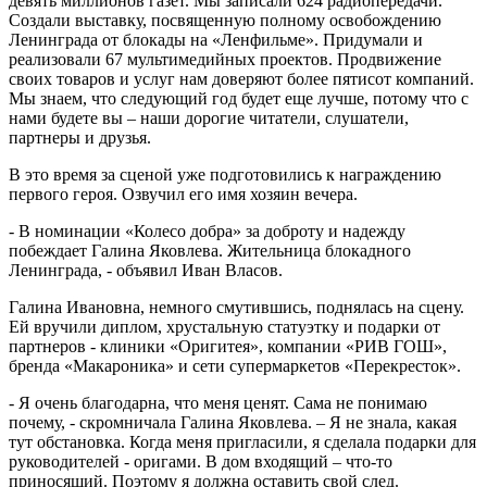
девять миллионов газет. Мы записали 624 радиопередачи.
Создали выставку, посвященную полному освобождению
Ленинграда от блокады на «Ленфильме». Придумали и
реализовали 67 мультимедийных проектов. Продвижение
своих товаров и услуг нам доверяют более пятисот компаний.
Мы знаем, что следующий год будет еще лучше, потому что с
нами будете вы – наши дорогие читатели, слушатели,
партнеры и друзья.
В это время за сценой уже подготовились к награждению
первого героя. Озвучил его имя хозяин вечера.
- В номинации «Колесо добра» за доброту и надежду
побеждает Галина Яковлева. Жительница блокадного
Ленинграда, - объявил Иван Власов.
Галина Ивановна, немного смутившись, поднялась на сцену.
Ей вручили диплом, хрустальную статуэтку и подарки от
партнеров - клиники «Оригитея», компании «РИВ ГОШ»,
бренда «Макароника» и сети супермаркетов «Перекресток».
- Я очень благодарна, что меня ценят. Сама не понимаю
почему, - скромничала Галина Яковлева. – Я не знала, какая
тут обстановка. Когда меня пригласили, я сделала подарки для
руководителей - оригами. В дом входящий – что-то
приносящий. Поэтому я должна оставить свой след.