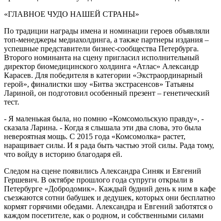
«ГЛАВНОЕ ЧУДО НАШЕЙ СТРАНЫ»
По традиции награды имена и номинации героев объявляли
топ-менеджеры медиахолдинга, а также партнеры издания –
успешные представители бизнес-сообщества Петербурга.
Второго номинанта на сцену пригласил исполнительный
директор биомедицинского холдинга «Атлас» Александр
Карасев. Для победителя в категории «Экстраординарный
герой», финалистки шоу «Битва экстрасенсов» Татьяны
Лариной, он подготовил особенный презент – генетический
тест.
- Я маленькая была, но помню «Комсомольскую правду», -
сказала Ларина. - Когда я слышала эти два слова, это была
невероятная мощь. С 2015 года «Комсомолка» растет,
наращивает силы. И я рада быть частью этой силы. Рада тому,
что войду в историю благодаря ей.
Следом на сцене появились Александра Синяк и Евгений
Гершевич. В октябре прошлого года супруги открыли в
Петербурге «Добродомик». Каждый будний день к ним в кафе
съезжаются сотни бабушек и дедушек, которых они бесплатно
кормят горячими обедами. Александра и Евгений заботятся о
каждом посетителе, как о родном, и собственными силами