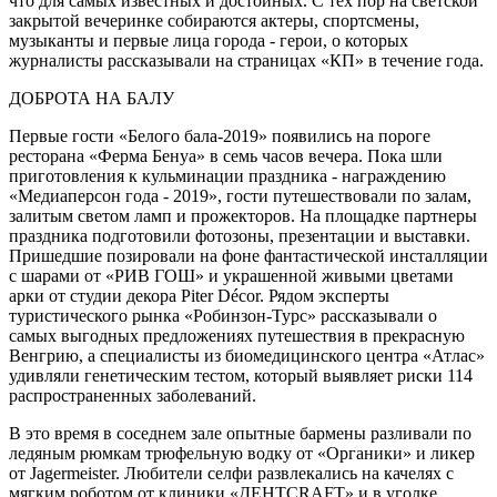
что для самых известных и достойных. С тех пор на светской
закрытой вечеринке собираются актеры, спортсмены,
музыканты и первые лица города - герои, о которых
журналисты рассказывали на страницах «КП» в течение года.
ДОБРОТА НА БАЛУ
Первые гости «Белого бала-2019» появились на пороге
ресторана «Ферма Бенуа» в семь часов вечера. Пока шли
приготовления к кульминации праздника - награждению
«Медиаперсон года - 2019», гости путешествовали по залам,
залитым светом ламп и прожекторов. На площадке партнеры
праздника подготовили фотозоны, презентации и выставки.
Пришедшие позировали на фоне фантастической инсталляции
с шарами от «РИВ ГОШ» и украшенной живыми цветами
арки от студии декора Piter Décor. Рядом эксперты
туристического рынка «Робинзон-Турс» рассказывали о
самых выгодных предложениях путешествия в прекрасную
Венгрию, а специалисты из биомедицинского центра «Атлас»
удивляли генетическим тестом, который выявляет риски 114
распространенных заболеваний.
В это время в соседнем зале опытные бармены разливали по
ледяным рюмкам трюфельную водку от «Органики» и ликер
от Jagermeister. Любители селфи развлекались на качелях с
мягким роботом от клиники «ДЕНТCRAFT» и в уголке