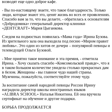
возводят еще одно доброе кафе.
- Вы по-настоящему знаете, что такое благодарность. Только
люди, которые знают это, ценят жизнь во всех ее проявлениях.
Спасибо вам за то, что вы делаете, - обратилась к основателям
«Добродомика» генеральный директор клиники
«ДЕНТCRAFT» Мария Цыганкова.
Следом на подмостках появилась «Мама года» Ирина Бузова.
Из зрительного зала она выходила под песню «Миром правит
любовь». Это один из хитов ее дочери – популярной певицы и
телеведущей Ольги Бузовой.
- Мне приятно такое внимание и эта премия, - отметила
Ирина. - Хочу сказать спасибо «Комсомольской правде», что я
в таком большом количестве увидела столько прекрасных дам
в белом. Женщины - вы главное чудо нашей страны.
Мужчины, пожалуйста, соответствуйте этому чуду.
За воспитание самой народной певицы России Ирину
наградила директор школы иностранных языков
«ALIBRA SCHOOL» Наталья Никитина. Ей она вручила
сертификат на обучение и другие подарки.
БОРЬБА ПРОДОЛЖАЕТСЯ