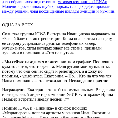
для собравшихся подготовила
меховая компания «LENA»
.
Модели в роскошных шубах, парках, плащах дефилировали
между рядами, ловя восхищенные взгляды женщин и мужчин.
ОДНА ЗА ВСЕХ
Солистка группы IOWA Екатерина Иванщикова вырвалась на
«Белый бал» прямо с репетиции. Когда она влетела на сцену, в
ее сторону устремились десятки телефонных камер.
Музыкантов, хиты которых знает все страна, признали
лучшими в номинации «Это не шутки».
- Мы сейчас находимся в таком плотном графике. Постоянно
куда-то летим, что-то делаем. Меня ругали мои музыканты,
потому что они сейчас сидят и репетируют, а я хожу по
премиям, - улыбнулась Екатерина. – Но… Кто на что учился.
Наша номинация – это неожиданно. Неожиданно приятно.
Награждение Екатерины тоже было музыкальным. Владелица
и генеральный директор компании УнИК «Литораль» Ирина
Пельцер встретила звезду песней. ////
Помимо IOWA и «Пикника» в список поющих
«Медиаперсон» попали артисты мюзиклов Иван Ожогин и
Анастасия Макеева. Именно они блистают в «Демоне