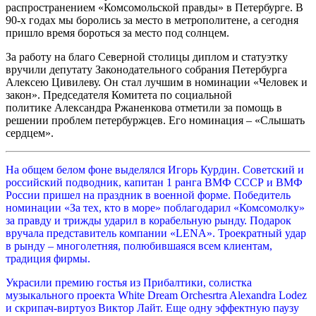
распространением «Комсомольской правды» в Петербурге. В
90-х годах мы боролись за место в метрополитене, а сегодня
пришло время бороться за место под солнцем.
За работу на благо Северной столицы диплом и статуэтку
вручили депутату Законодательного собрания Петербурга
Алексею Цивилеву. Он стал лучшим в номинации «Человек и
закон». Председателя Комитета по социальной
политике Александра Ржаненкова отметили за помощь в
решении проблем петербуржцев. Его номинация – «Слышать
сердцем».
На общем белом фоне выделялся Игорь Курдин. Советский и
российский подводник, капитан 1 ранга ВМФ СССР и ВМФ
России пришел на праздник в военной форме. Победитель
номинации «За тех, кто в море» поблагодарил «Комсомолку»
за правду и трижды ударил в корабельную рынду. Подарок
вручала представитель компании «LENA». Троекратный удар
в рынду – многолетняя, полюбившаяся всем клиентам,
традиция фирмы.
Украсили премию гостья из Прибалтики, солистка
музыкального проекта White Dream Orchesrtra Alexandra Lodez
и скрипач-виртуоз Виктор Лайт. Еще одну эффектную паузу