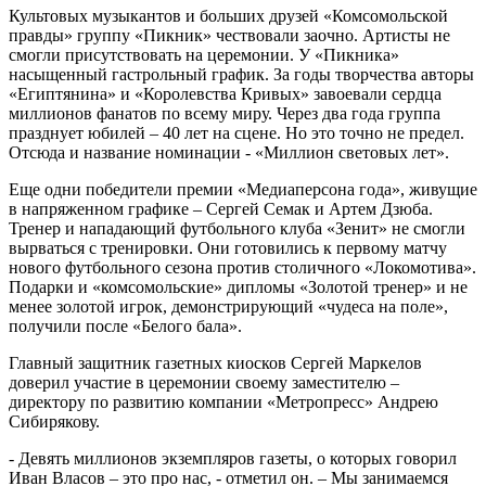
Культовых музыкантов и больших друзей «Комсомольской
правды» группу «Пикник» чествовали заочно. Артисты не
смогли присутствовать на церемонии. У «Пикника»
насыщенный гастрольный график. За годы творчества авторы
«Египтянина» и «Королевства Кривых» завоевали сердца
миллионов фанатов по всему миру. Через два года группа
празднует юбилей – 40 лет на сцене. Но это точно не предел.
Отсюда и название номинации - «Миллион световых лет».
Еще одни победители премии «Медиаперсона года», живущие
в напряженном графике – Сергей Семак и Артем Дзюба.
Тренер и нападающий футбольного клуба «Зенит» не смогли
вырваться с тренировки. Они готовились к первому матчу
нового футбольного сезона против столичного «Локомотива».
Подарки и «комсомольские» дипломы «Золотой тренер» и не
менее золотой игрок, демонстрирующий «чудеса на поле»,
получили после «Белого бала».
Главный защитник газетных киосков Сергей Маркелов
доверил участие в церемонии своему заместителю –
директору по развитию компании «Метропресс» Андрею
Сибирякову.
- Девять миллионов экземпляров газеты, о которых говорил
Иван Власов – это про нас, - отметил он. – Мы занимаемся