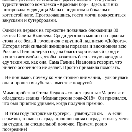
туристического комплекса «Красный бор». Здесь для них
позировала медведица Маша с подносом и бокалом в
когтистой лапе. Проголодавшись, гости могли подкрепиться
закусками и бутербродами.
Одной из первых на торжестве появилась блокадница 80-
летняя Галина Яковлева. Среди десятков машин на парковке
стоял и ее белый грузовичок с крупной надписью «Доброта».
История этой сильной женщины поразила и вдохновила всю
Россию. Пенсионерка создала благотворительный фонд и
купила автомобиль, чтобы развозить бесплатную одежду и
еду таким же, как она. Сама Галина Ивановна говорит, что
ничего особенного не делает. Просто привыкла помогать.
- Не понимаю, почему ко мне столько внимания, - улыбнулась
она и прошла вглубь зала вместе с подругой.
Мимо пробежал Степа Ледков - солист группы «Марсель» и
обладатель звания «Медиаперсона года-2018». Он признался,
что был приятно удивлен, когда получил премию.
- В этом году потрясные бургеры, - улыбнулся он. – А если
серьезно, то ваша награда прошлогодняя награда стоит у меня
на студии, на специальной полочке. Причем, ровно
посередине!