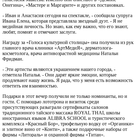
Онегина», «Мастере и Маргарите» и других постановках.
- Иван и Анастасия сегодня на спектакле, - сообщила супруга
Ивана Елена, которая представляла звездный дуэт. - Я не
медийная личность. Но знаю, как ему важно, что его знают,
любят, помнят и отмечают заслуги.
Награду за «Голоса культурной столицы» она получила из рук
главного врача клиники «АртМедиЯ», дерматолога-
косметолога, врача антивозрастной медицины Натальи
Фридман.
- Эти артисты являются украшением нашего города, -
отметила Наталья. - Они дарят яркие эмоции, которые
продлевают нашу жизнь. Я рада, что у меня есть возможность
ответить им взаимностью.
Подарки в этот вечер получили не только номинанты, но и
гости. С помощью лототрона и визиток среди
присутствующих разыграли сертификаты салонов
традиционного тайского массажа ROYAL THAI, школы
иностранных языков ALIBRA SCHOOL и туристического
комплекса «Красный Бор», трюфельную водку от «Органики»
и элитное вино от «Конти», а также подарочные наборы от
фирмы «Литораль» и охранной фирмы «Титан».