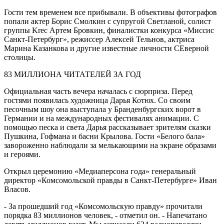
Гости тем временем все прибывали. В объективы фотографов
попали актер Борис Смолкин с супругой Светланой, солист
группы Krec Артем Бровкин, финалистки конкурса «Миссис
Санкт-Петербург», режиссер Алексей Тельнов, актриса
Марина Казанкова и другие известные личности СЕверной
столицы.
83 МИЛЛИОНА ЧИТАТЕЛЕЙ ЗА ГОД
Официальная часть вечера началась с сюрприза. Перед
гостями появилась художница Дарья Котюх. Со своим
песочным шоу она выступала у Бранденбургских ворот в
Германии и на международных фестивалях анимации. С
помощью песка и света Дарья рассказывает зрителям сказки
Пушкина, Гофмана и басни Крылова. Гости «Белого бала»
завороженно наблюдали за мелькающими на экране образами
и героями.
Открыл церемонию «Медиаперсона года» генеральный
директор «Комсомольской правды в Санкт-Петербурге» Иван
Власов.
- За прошедший год «Комсомольскую правду» прочитали
порядка 83 миллионов человек, - отметил он. - Напечатано