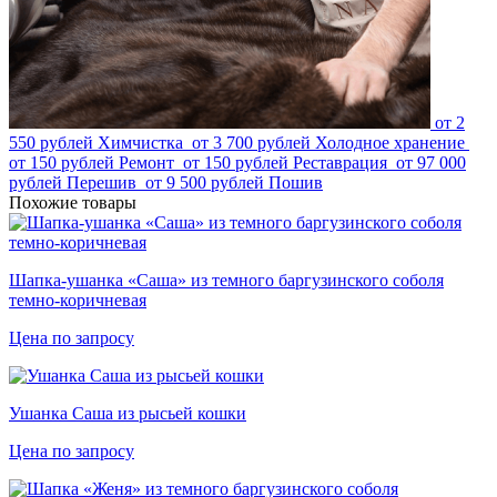
от 2
550 рублей
Химчистка
от 3 700 рублей
Холодное хранение
от 150 рублей
Ремонт
от 150 рублей
Реставрация
от 97 000
рублей
Перешив
от 9 500 рублей
Пошив
Похожие товары
Шапка-ушанка «Саша» из темного баргузинского соболя
темно-коричневая
Цена по запросу
Ушанка Саша из рысьей кошки
Цена по запросу