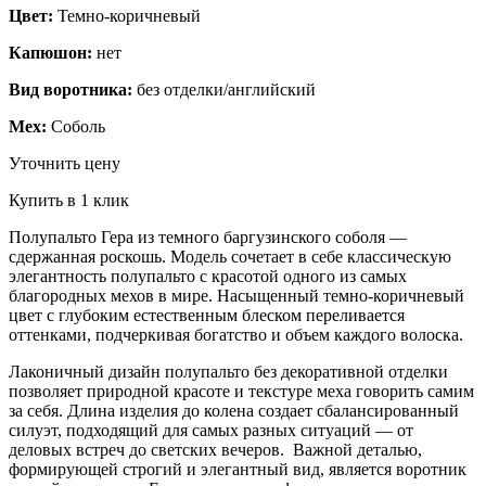
Цвет:
Темно-коричневый
Капюшон:
нет
Вид воротника:
без отделки/английский
Мех:
Соболь
Уточнить цену
Купить в 1 клик
Полупальто Гера из темного баргузинского соболя —
сдержанная роскошь. Модель сочетает в себе классическую
элегантность полупальто с красотой одного из самых
благородных мехов в мире. Насыщенный темно-коричневый
цвет с глубоким естественным блеском переливается
оттенками, подчеркивая богатство и объем каждого волоска.
Лаконичный дизайн полупальто без декоративной отделки
позволяет природной красоте и текстуре меха говорить самим
за себя. Длина изделия до колена создает сбалансированный
силуэт, подходящий для самых разных ситуаций — от
деловых встреч до светских вечеров. Важной деталью,
формирующей строгий и элегантный вид, является воротник