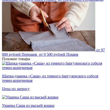
от 97
000 рублей
Перешив
от 9 500 рублей
Пошив
Похожие товары
Шапка-ушанка «Саша» из темного баргузинского соболя
темно-коричневая
Цена по запросу
Ушанка Саша из рысьей кошки